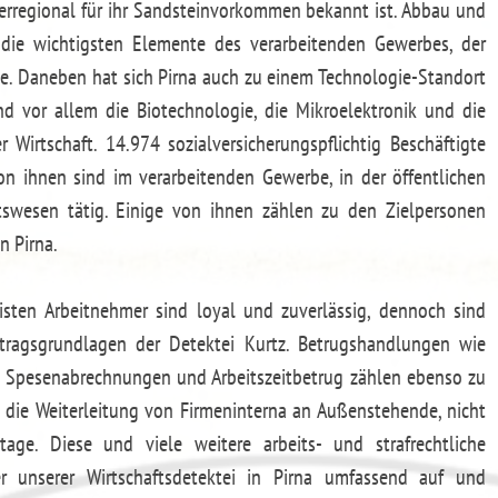
berregional für ihr Sandsteinvorkommen bekannt ist. Abbau und
 die wichtigsten Elemente des verarbeitenden Gewerbes, der
te. Daneben hat sich Pirna auch zu einem Technologie-Standort
 vor allem die Biotechnologie, die Mikroelektronik und die
 Wirtschaft. 14.974 sozialversicherungspflichtig Beschäftigte
on ihnen sind im verarbeitenden Gewerbe, in der öffentlichen
swesen tätig. Einige von ihnen zählen zu den Zielpersonen
n Pirna.
sten Arbeitnehmer sind loyal und zuverlässig, dennoch sind
ftragsgrundlagen der Detektei Kurtz. Betrugshandlungen wie
e Spesenabrechnungen und Arbeitszeitbetrug zählen ebenso zu
, die Weiterleitung von Firmeninterna an Außenstehende, nicht
ge. Diese und viele weitere arbeits- und strafrechtliche
er unserer Wirtschaftsdetektei in Pirna umfassend auf und