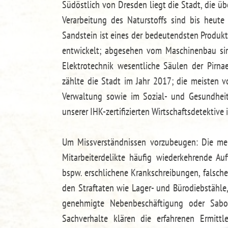
Südöstlich von Dresden liegt die Stadt, die ü
Verarbeitung des Naturstoffs sind bis heute
Sandstein ist eines der bedeutendsten Produk
entwickelt; abgesehen vom Maschinenbau sind
Elektrotechnik wesentliche Säulen der Pirnaer
zählte die Stadt im Jahr 2017; die meisten v
Verwaltung sowie im Sozial- und Gesundheit
unserer IHK-zertifizierten Wirtschaftsdetektive i
Um Missverständnissen vorzubeugen: Die mei
Mitarbeiterdelikte häufig wiederkehrende Au
bspw. erschlichene Krankschreibungen, falsch
den Straftaten wie Lager- und Bürodiebstähle
genehmigte Nebenbeschäftigung oder Sabota
Sachverhalte klären die erfahrenen Ermittl